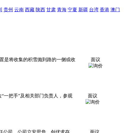
川
贵州
云南
西藏
陕西
甘肃
青海
宁夏
新疆
台湾
香港
澳门
装置是将收集的积雪抛到路的一侧或收
面议
“一把手”及相关部门负责人，参观
面议
任公司，公司立安思危，创优求存，
面议