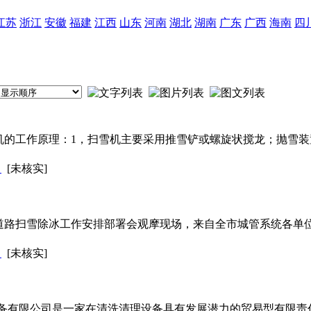
江苏
浙江
安徽
福建
江西
山东
河南
湖北
湖南
广东
广西
海南
四
机的工作原理：1，扫雪机主要采用推雪铲或螺旋状搅龙；抛雪
司
[未核实]
道路扫雪除冰工作安排部署会观摩现场，来自全市城管系统各单位
司
[未核实]
设备有限公司是一家在清洗清理设备具有发展潜力的贸易型有限责