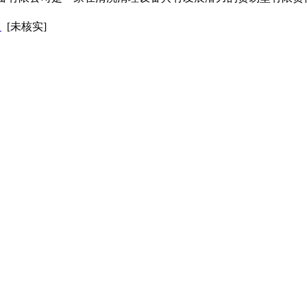
司
[未核实]