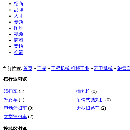
招商
品牌
人才
专题
图库
视频
商圈
竞拍
众筹
当前位置:
首页
»
产品
»
工程机械 机械工业
»
环卫机械
»
除雪
按行业浏览
清扫车
(8)
抛丸机
(0)
扫路车
(2)
吊钩式抛丸机
(0)
电动清扫车
(0)
大型扫路车
(2)
大型清扫车
(2)
按地区浏览