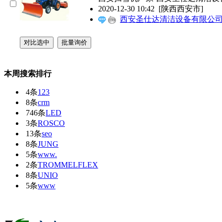
2020-12-30 10:42
[陕西西安市]
西安圣仕达清洁设备有限公
本周搜索排行
4条
123
8条
crm
746条
LED
3条
ROSCO
13条
seo
8条
JUNG
5条
www.
2条
TROMMELFLEX
8条
UNIO
5条
www