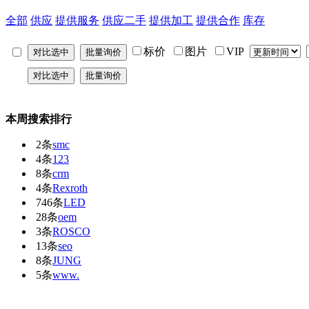
全部
供应
提供服务
供应二手
提供加工
提供合作
库存
标价
图片
VIP
本周搜索排行
2条
smc
4条
123
8条
crm
4条
Rexroth
746条
LED
28条
oem
3条
ROSCO
13条
seo
8条
JUNG
5条
www.