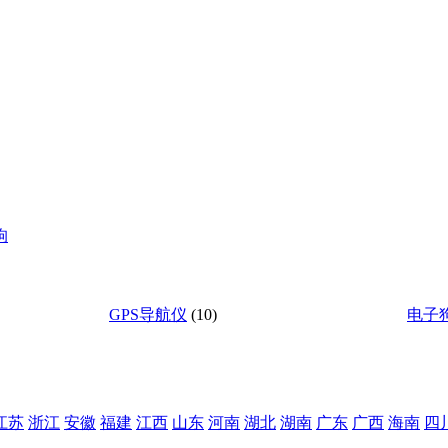
狗
GPS导航仪
(10)
电子
江苏
浙江
安徽
福建
江西
山东
河南
湖北
湖南
广东
广西
海南
四