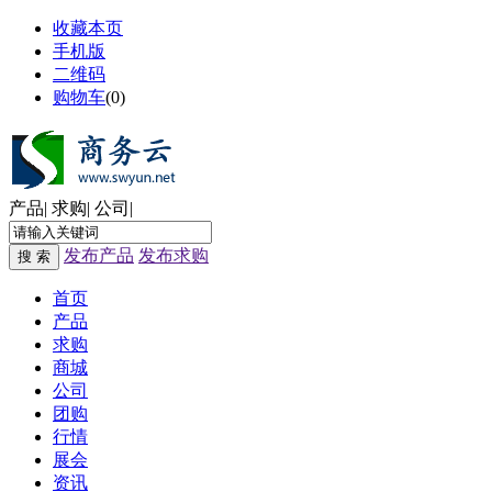
收藏本页
手机版
二维码
购物车
(
0
)
产品
|
求购
|
公司
|
发布产品
发布求购
搜 索
首页
产品
求购
商城
公司
团购
行情
展会
资讯