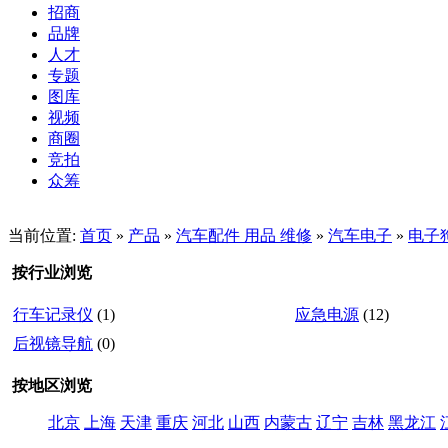
招商
品牌
人才
专题
图库
视频
商圈
竞拍
众筹
当前位置:
首页
»
产品
»
汽车配件 用品 维修
»
汽车电子
»
电子
按行业浏览
行车记录仪
(1)
应急电源
(12)
后视镜导航
(0)
按地区浏览
北京
上海
天津
重庆
河北
山西
内蒙古
辽宁
吉林
黑龙江