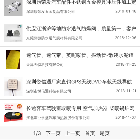
深圳康荣发汽车配件不锈钢五金模具冲压件加工定
做
2019-01-18
深圳康荣发五金制品有限公司
供应江浙沪等地防水透气防爆阀，质量第一，客户
至上
2018-12-06
东莞蒲微防水透气膜材料有限公司
透气管、透气带、英呢喉管、振动管-散装水泥罐
车专用
2018-11-25
天津天特科技有限公司
深圳悦信通厂家直销GPS天线DVD车载天线导航
天线
2018-11-21
深圳市悦信通科技有限公司
长途客车驾驶室取暖专用 空气加热器 柴暖锅炉宏
业
2018-11-07
河北宏业永盛汽车加热器股份有限公司
1
/3
下一页
上一页
首页
尾页