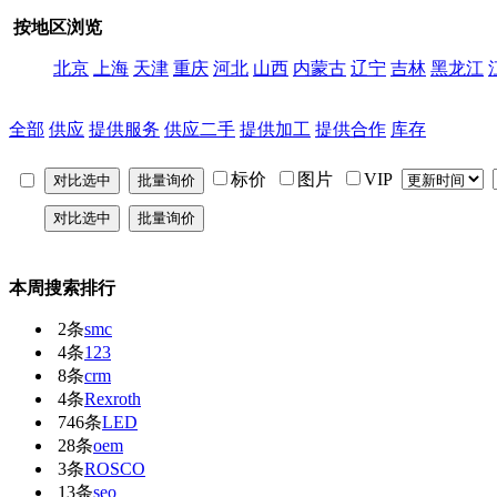
按地区浏览
北京
上海
天津
重庆
河北
山西
内蒙古
辽宁
吉林
黑龙江
全部
供应
提供服务
供应二手
提供加工
提供合作
库存
标价
图片
VIP
本周搜索排行
2条
smc
4条
123
8条
crm
4条
Rexroth
746条
LED
28条
oem
3条
ROSCO
13条
seo