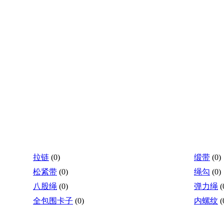
拉链
(0)
缎带
(0)
松紧带
(0)
绳勾
(0)
八股绳
(0)
弹力绳
(
全包围卡子
(0)
内螺纹
(