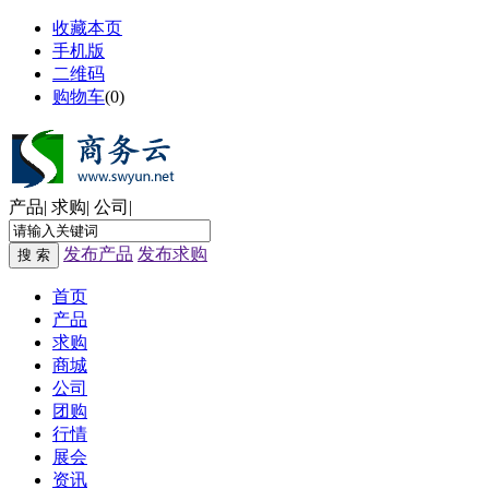
收藏本页
手机版
二维码
购物车
(
0
)
产品
|
求购
|
公司
|
发布产品
发布求购
搜 索
首页
产品
求购
商城
公司
团购
行情
展会
资讯