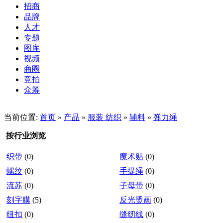
招商
品牌
人才
专题
图库
视频
商圈
竞拍
众筹
当前位置:
首页
»
产品
»
服装 纺织
»
辅料
»
弹力绳
按行业浏览
织带
(0)
魔术贴
(0)
螺纹
(0)
手提绳
(0)
流苏
(0)
子母带
(0)
刻字膜
(5)
反光烫画
(0)
纽扣
(0)
缝纫线
(0)