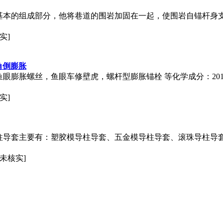
基本的组成部分，他将巷道的围岩加固在一起，使围岩自锚杆身
实]
六角倒膨胀
螺丝，鱼眼车修壁虎，螺杆型膨胀锚栓 等化学成分：201,667，66
实]
柱导套主要有：塑胶模导柱导套、五金模导柱导套、滚珠导柱导
[未核实]