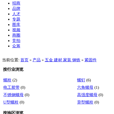
招商
品牌
人才
专题
图库
视频
商圈
竞拍
众筹
当前位置:
首页
»
产品
»
五金 建材 家装 钢铁
»
紧固件
按行业浏览
螺栓
(2)
螺钉
(6)
电工胶带
(0)
六角螺母
(1)
不锈钢螺母
(0)
高强度螺母
(0)
U型螺栓
(0)
异型螺栓
(0)
按地区浏览