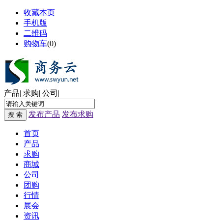
收藏本页
手机版
二维码
购物车
(
0
)
产品
|
求购
|
公司
|
发布产品
发布求购
搜 索
首页
产品
求购
商城
公司
团购
行情
展会
资讯