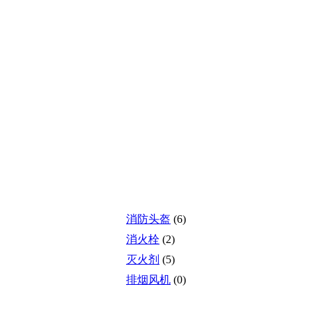
消防头盔
(6)
消火栓
(2)
灭火剂
(5)
排烟风机
(0)