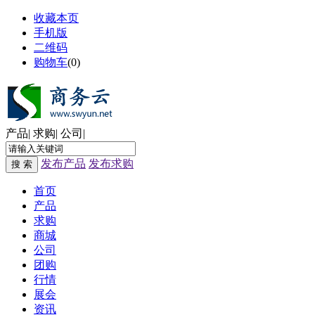
收藏本页
手机版
二维码
购物车
(
0
)
产品
|
求购
|
公司
|
发布产品
发布求购
搜 索
首页
产品
求购
商城
公司
团购
行情
展会
资讯