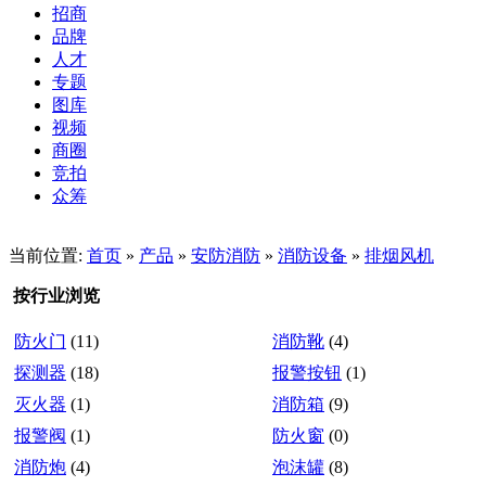
招商
品牌
人才
专题
图库
视频
商圈
竞拍
众筹
当前位置:
首页
»
产品
»
安防消防
»
消防设备
»
排烟风机
按行业浏览
防火门
(11)
消防靴
(4)
探测器
(18)
报警按钮
(1)
灭火器
(1)
消防箱
(9)
报警阀
(1)
防火窗
(0)
消防炮
(4)
泡沫罐
(8)