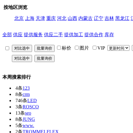
按地区浏览
北京
上海
天津
重庆
河北
山西
内蒙古
辽宁
吉林
黑龙江
全部
供应
提供服务
供应二手
提供加工
提供合作
库存
标价
图片
VIP
本周搜索排行
4条
123
8条
crm
746条
LED
3条
ROSCO
13条
seo
8条
JUNG
5条
www.
2条
TROMMELFLEX