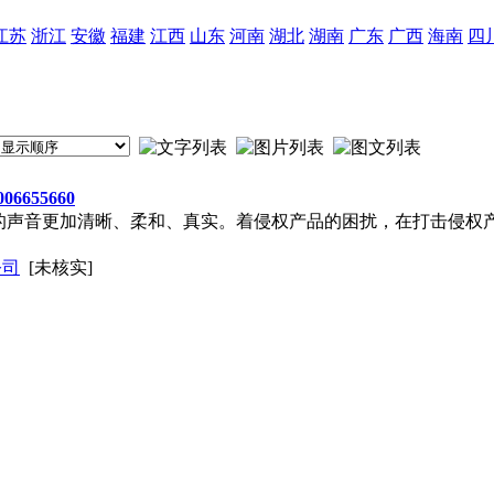
江苏
浙江
安徽
福建
江西
山东
河南
湖北
湖南
广东
广西
海南
四
6655660
的声音更加清晰、柔和、真实。着侵权产品的困扰，在打击侵权
公司
[未核实]