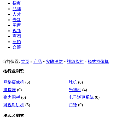
招商
品牌
人才
专题
图库
视频
商圈
竞拍
众筹
当前位置:
首页
»
产品
»
安防消防
»
视频监控
»
枪式摄像机
按行业浏览
网络摄像机
(5)
球机
(0)
拼接屏
(0)
光端机
(4)
张力围栏
(0)
电子巡更系统
(0)
可视对讲机
(5)
门铃
(0)
按地区浏览