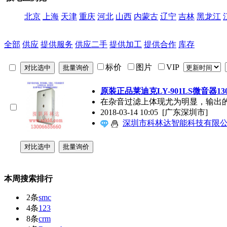
北京
上海
天津
重庆
河北
山西
内蒙古
辽宁
吉林
黑龙江
全部
供应
提供服务
供应二手
提供加工
提供合作
库存
标价
图片
VIP
原装正品莱迪克LY-901LS微音器1300
在杂音过滤上体现尤为明显，输出
2018-03-14 10:05
[广东深圳市]
深圳市科林达智能科技有限
本周搜索排行
2条
smc
4条
123
8条
crm