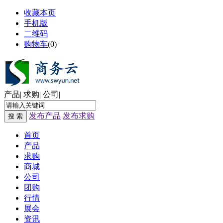
收藏本页
手机版
二维码
购物车
(
0
)
产品
|
求购
|
公司
|
发布产品
发布求购
搜 索
首页
产品
求购
商城
公司
团购
行情
展会
资讯