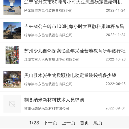
辽宁省丹东市60吨每小时大豆流量磅定量给料机
2022-11-24
哈尔滨市东昌包装设备有限公司
吉林省公主岭市100吨每小时大豆散料累加秤东昌
品牌
2022-11-24
哈尔滨市东昌包装设备有限公司
苏州少儿自然探索忆童年采菱营地教育研学旅行社
会实践课报名中
2022-10-28
江阴市三六六教育培训中心有限公司
黑山县木炭生物质颗粒电动定量装袋机多少钱
2022-09-15
哈尔滨市东昌包装设备有限公司
制备纳米新材料技术人员求购
2022-09-01
苏州优锆纳米新材料有限公司
1
/28
下一页
上一页
首页
尾页